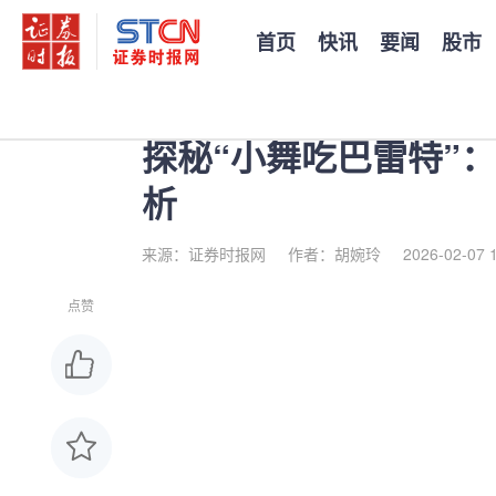
首页
快讯
要闻
股市
您当前的位置：
证券时报
>
公司
>
正文
探秘“小舞吃巴雷特”
析
来源：证券时报网
作者：胡婉玲
2026-02-07 
点赞